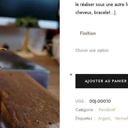
le réaliser sous une autre 
cheveux, bracelet…).
Finition
Choisir une option
-
+
AJOUTER AU PANIER
UGS :
00J-00010
Catégorie :
Pendentif
Étiquettes :
Argent
,
Vermeil