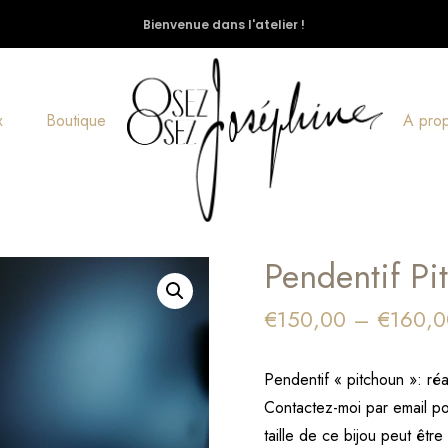
Bienvenue dans l'atelier !
x
Boutique
A pro
Pendentif Pi
€
150,00
–
€
160,0
Pendentif « pitchoun »: réa
Contactez-moi par email p
taille de ce bijou peut êt