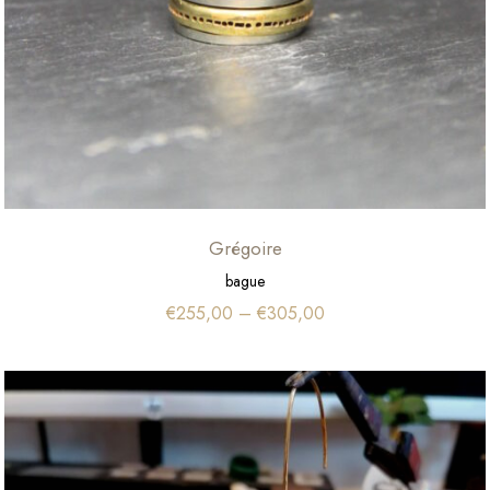
Grégoire
bague
€
255,00
–
€
305,00