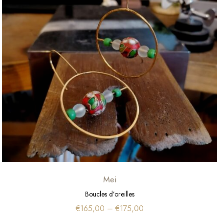
Mei
Boucles d’oreilles
€
165,00
–
€
175,00