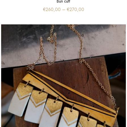
Bun cuff
€
260,00
–
€
270,00