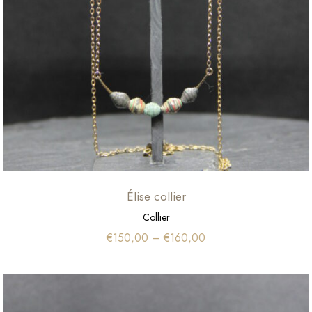
Élise collier
Collier
€
150,00
–
€
160,00