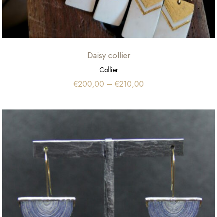
Daisy collier
Collier
€
200,00
–
€
210,00